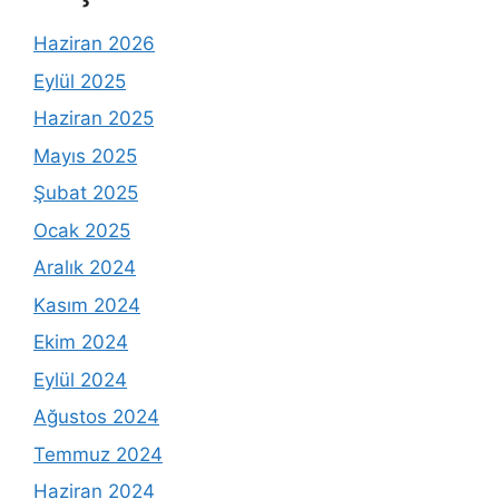
Haziran 2026
Eylül 2025
Haziran 2025
Mayıs 2025
Şubat 2025
Ocak 2025
Aralık 2024
Kasım 2024
Ekim 2024
Eylül 2024
Ağustos 2024
Temmuz 2024
Haziran 2024