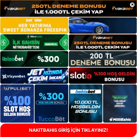
×
NAKITBAHIS GİRİŞ İÇİN TIKLAYINIZ!