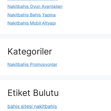
Nakitbahis Oyun Avantajları
Nakitbahis Bahis Yapma
Nakitbahis Mobil Altyapı
Kategoriler
Nakitbahis Promosyonlar
Etiket Bulutu
bahis sitesi nakitbahis