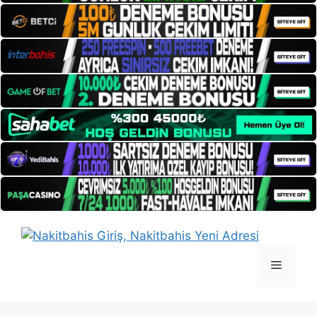
İçeriğe
atla
Menü