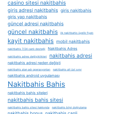
casino sitesi nakitbahis
giris adresi nakitbahis
giris nakitbahis
giris yap nakitbahis
güncel adresi nakitbahis
güncel nakitbahis
i̇lk nakitbahis üyelik fiyatı
kayit nakitbahis
mobil nakitbahis
Nakitbahis Adres
nakitbahis 7/24 canlı desteği
nakitbahis adresi
nakitbahis adres değişiklikleri
nakitbahis adresi neden değişti
nakitbahis alan adı operasyonları
nakitbahis alt üst sınır
nakitbahis android uygulaması
Nakitbahis Bahis
nakitbahis bahis siteleri
nakitbahis bahis sitesi
nakitbahis bahis sitesi hakkında
nakitbahis bilgi doğrulama
nakitbahis bonus
nakitbahis canli