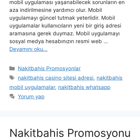
mobil uygulaması yaşanabilecek sorunların en
aza indirilmesine yardımcı olur. Mobil
uygulamayı güncel tutmak yeterlidir. Mobil
uygulamalar kullanıcıların yeni bir giriş adresi
aramasına gerek duymaz. Mobil uygulamayı
sosyal medya hesabınızın resmi web …
Devamını oku…
Kategoriler
Nakitbahis Promosyonlar
Etiketler
nakitbahis casino sitesi adresi
,
nakitbahis
mobil uygulamalar
,
nakitbahis whatsapp
Yorum yap
Nakitbahis Promosyonu