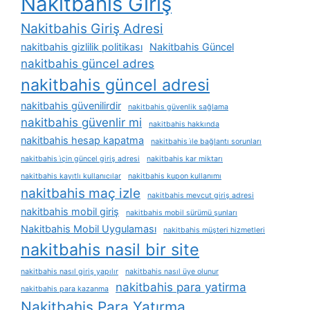
Nakitbahis Giriş
Nakitbahis Giriş Adresi
nakitbahis gizlilik politikası
Nakitbahis Güncel
nakitbahis güncel adres
nakitbahis güncel adresi
nakitbahis güvenilirdir
nakitbahis güvenlik sağlama
nakitbahis güvenlir mi
nakitbahis hakkında
nakitbahis hesap kapatma
nakitbahis i̇le bağlantı sorunları
nakitbahis i̇çin güncel giriş adresi
nakitbahis kar miktarı
nakitbahis kayıtlı kullanıcılar
nakitbahis kupon kullanımı
nakitbahis maç izle
nakitbahis mevcut giriş adresi
nakitbahis mobil giriş
nakitbahis mobil sürümü şunları
Nakitbahis Mobil Uygulaması
nakitbahis müşteri hizmetleri
nakitbahis nasil bir site
nakitbahis nasıl giriş yapılır
nakitbahis nasıl üye olunur
nakitbahis para yatirma
nakitbahis para kazanma
Nakitbahis Para Yatırma