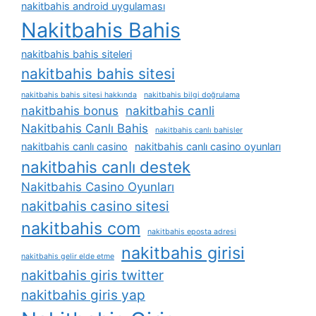
nakitbahis android uygulaması
Nakitbahis Bahis
nakitbahis bahis siteleri
nakitbahis bahis sitesi
nakitbahis bahis sitesi hakkında
nakitbahis bilgi doğrulama
nakitbahis bonus
nakitbahis canli
Nakitbahis Canlı Bahis
nakitbahis canlı bahisler
nakitbahis canlı casino
nakitbahis canlı casino oyunları
nakitbahis canlı destek
Nakitbahis Casino Oyunları
nakitbahis casino sitesi
nakitbahis com
nakitbahis eposta adresi
nakitbahis girisi
nakitbahis gelir elde etme
nakitbahis giris twitter
nakitbahis giris yap