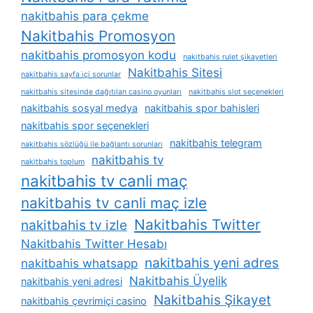
nakitbahis para çekme
Nakitbahis Promosyon
nakitbahis promosyon kodu
nakitbahis rulet şikayetleri
Nakitbahis Sitesi
nakitbahis sayfa i̇çi sorunlar
nakitbahis sitesinde dağıtılan casino oyunları
nakitbahis slot seçenekleri
nakitbahis sosyal medya
nakitbahis spor bahisleri
nakitbahis spor seçenekleri
nakitbahis telegram
nakitbahis sözlüğü ile bağlantı sorunları
nakitbahis tv
nakitbahis toplum
nakitbahis tv canli maç
nakitbahis tv canli maç izle
Nakitbahis Twitter
nakitbahis tv izle
Nakitbahis Twitter Hesabı
nakitbahis yeni adres
nakitbahis whatsapp
Nakitbahis Üyelik
nakitbahis yeni adresi
Nakitbahis Şikayet
nakitbahis çevrimiçi casino