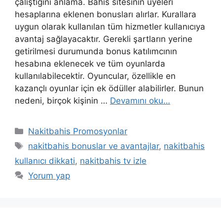
çalıştığını anlama. Bahis sitesinin üyeleri
hesaplarına eklenen bonusları alırlar. Kurallara
uygun olarak kullanılan tüm hizmetler kullanıcıya
avantaj sağlayacaktır. Gerekli şartların yerine
getirilmesi durumunda bonus katılımcının
hesabına eklenecek ve tüm oyunlarda
kullanılabilecektir. Oyuncular, özellikle en
kazançlı oyunlar için ek ödüller alabilirler. Bunun
nedeni, birçok kişinin …
Devamını oku…
Kategoriler
Nakitbahis Promosyonlar
Etiketler
nakitbahis bonuslar ve avantajlar
,
nakitbahis
kullanıcı dikkati
,
nakitbahis tv izle
Yorum yap