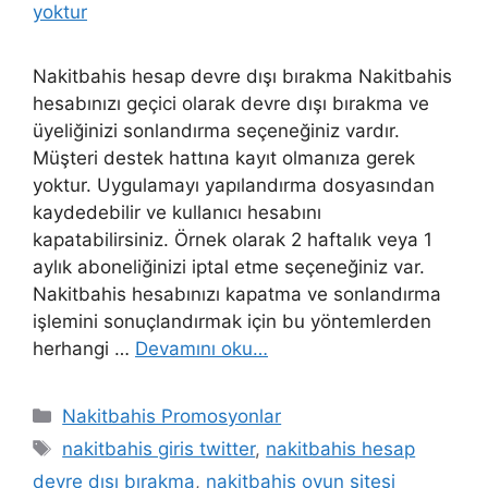
Nakitbahis hesap devre dışı bırakma Nakitbahis
hesabınızı geçici olarak devre dışı bırakma ve
üyeliğinizi sonlandırma seçeneğiniz vardır.
Müşteri destek hattına kayıt olmanıza gerek
yoktur. Uygulamayı yapılandırma dosyasından
kaydedebilir ve kullanıcı hesabını
kapatabilirsiniz. Örnek olarak 2 haftalık veya 1
aylık aboneliğinizi iptal etme seçeneğiniz var.
Nakitbahis hesabınızı kapatma ve sonlandırma
işlemini sonuçlandırmak için bu yöntemlerden
herhangi …
Devamını oku…
Kategoriler
Nakitbahis Promosyonlar
Etiketler
nakitbahis giris twitter
,
nakitbahis hesap
devre dışı bırakma
,
nakitbahis oyun sitesi