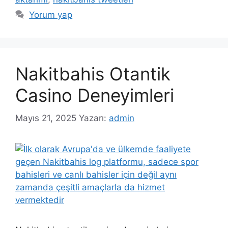
Yorum yap
Nakitbahis Otantik
Casino Deneyimleri
Mayıs 21, 2025
Yazarı:
admin