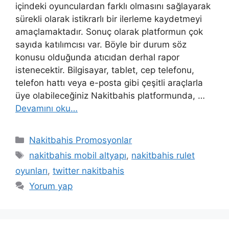
içindeki oyunculardan farklı olmasını sağlayarak
sürekli olarak istikrarlı bir ilerleme kaydetmeyi
amaçlamaktadır. Sonuç olarak platformun çok
sayıda katılımcısı var. Böyle bir durum söz
konusu olduğunda atıcıdan derhal rapor
istenecektir. Bilgisayar, tablet, cep telefonu,
telefon hattı veya e-posta gibi çeşitli araçlarla
üye olabileceğiniz Nakitbahis platformunda, …
Devamını oku…
Kategoriler
Nakitbahis Promosyonlar
Etiketler
nakitbahis mobil altyapı
,
nakitbahis rulet
oyunları
,
twitter nakitbahis
Yorum yap