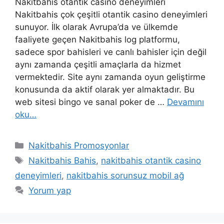
Nakitbahis otantik casino deneyimleri
Nakitbahis çok çeşitli otantik casino deneyimleri
sunuyor. İlk olarak Avrupa’da ve ülkemde
faaliyete geçen Nakitbahis log platformu,
sadece spor bahisleri ve canlı bahisler için değil
aynı zamanda çeşitli amaçlarla da hizmet
vermektedir. Site aynı zamanda oyun geliştirme
konusunda da aktif olarak yer almaktadır. Bu
web sitesi bingo ve sanal poker de …
Devamını
oku…
Kategoriler
Nakitbahis Promosyonlar
Etiketler
Nakitbahis Bahis
,
nakitbahis otantik casino
deneyimleri
,
nakitbahis sorunsuz mobil ağ
Yorum yap