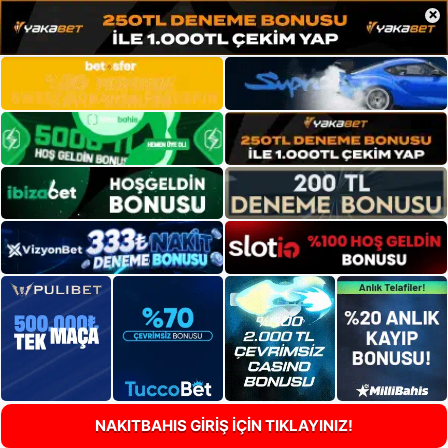
×
NAKITBAHIS GİRİŞ İÇİN TIKLAYINIZ!