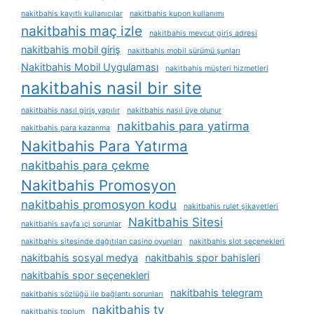
nakitbahis kayıtlı kullanıcılar
nakitbahis kupon kullanımı
nakitbahis maç izle
nakitbahis mevcut giriş adresi
nakitbahis mobil giriş
nakitbahis mobil sürümü şunları
Nakitbahis Mobil Uygulaması
nakitbahis müşteri hizmetleri
nakitbahis nasil bir site
nakitbahis nasıl giriş yapılır
nakitbahis nasıl üye olunur
nakitbahis para yatirma
nakitbahis para kazanma
Nakitbahis Para Yatırma
nakitbahis para çekme
Nakitbahis Promosyon
nakitbahis promosyon kodu
nakitbahis rulet şikayetleri
Nakitbahis Sitesi
nakitbahis sayfa i̇çi sorunlar
nakitbahis sitesinde dağıtılan casino oyunları
nakitbahis slot seçenekleri
nakitbahis sosyal medya
nakitbahis spor bahisleri
nakitbahis spor seçenekleri
nakitbahis telegram
nakitbahis sözlüğü ile bağlantı sorunları
nakitbahis tv
nakitbahis toplum