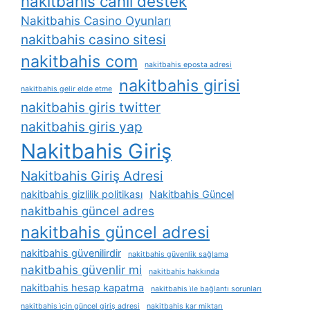
nakitbahis canlı destek
Nakitbahis Casino Oyunları
nakitbahis casino sitesi
nakitbahis com
nakitbahis eposta adresi
nakitbahis girisi
nakitbahis gelir elde etme
nakitbahis giris twitter
nakitbahis giris yap
Nakitbahis Giriş
Nakitbahis Giriş Adresi
nakitbahis gizlilik politikası
Nakitbahis Güncel
nakitbahis güncel adres
nakitbahis güncel adresi
nakitbahis güvenilirdir
nakitbahis güvenlik sağlama
nakitbahis güvenlir mi
nakitbahis hakkında
nakitbahis hesap kapatma
nakitbahis i̇le bağlantı sorunları
nakitbahis i̇çin güncel giriş adresi
nakitbahis kar miktarı