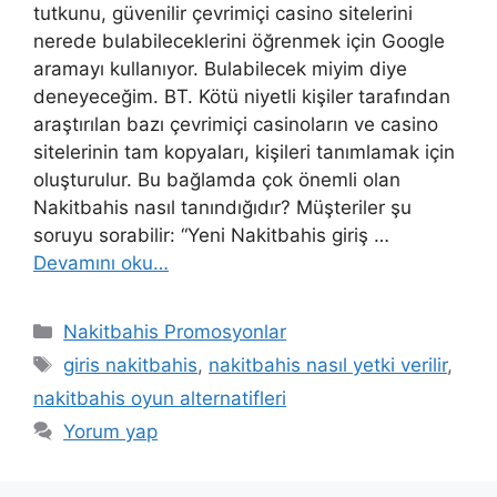
tutkunu, güvenilir çevrimiçi casino sitelerini
nerede bulabileceklerini öğrenmek için Google
aramayı kullanıyor. Bulabilecek miyim diye
deneyeceğim. BT. Kötü niyetli kişiler tarafından
araştırılan bazı çevrimiçi casinoların ve casino
sitelerinin tam kopyaları, kişileri tanımlamak için
oluşturulur. Bu bağlamda çok önemli olan
Nakitbahis nasıl tanındığıdır? Müşteriler şu
soruyu sorabilir: “Yeni Nakitbahis giriş …
Devamını oku…
Kategoriler
Nakitbahis Promosyonlar
Etiketler
giris nakitbahis
,
nakitbahis nasıl yetki verilir
,
nakitbahis oyun alternatifleri
Yorum yap