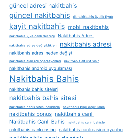
güncel adresi nakitbahis
güncel nakitbahis
i̇lk nakitbahis üyelik fiyatı
kayit nakitbahis
mobil nakitbahis
Nakitbahis Adres
nakitbahis 7/24 canlı desteği
nakitbahis adresi
nakitbahis adres değişiklikleri
nakitbahis adresi neden değişti
nakitbahis alan adı operasyonları
nakitbahis alt üst sınır
nakitbahis android uygulaması
Nakitbahis Bahis
nakitbahis bahis siteleri
nakitbahis bahis sitesi
nakitbahis bahis sitesi hakkında
nakitbahis bilgi doğrulama
nakitbahis bonus
nakitbahis canli
Nakitbahis Canlı Bahis
nakitbahis canlı bahisler
nakitbahis canlı casino
nakitbahis canlı casino oyunları