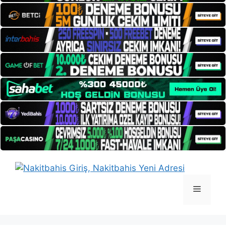
İçeriğe
atla
Menü