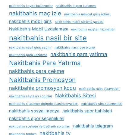
nakitbahis kayıtlı kullanıcılar
nakitbahis kupon kullanımı
nakitbahis maç izle
nakitbahis mevcut giriş adresi
nakitbahis mobil giriş
nakitbahis mobil sürümü şunları
Nakitbahis Mobil Uygulaması
nakitbahis müşteri hizmetleri
nakitbahis nasil bir site
nakitbahis nasıl giriş yapılır
nakitbahis nasıl üye olunur
nakitbahis para yatirma
nakitbahis para kazanma
Nakitbahis Para Yatırma
nakitbahis para çekme
Nakitbahis Promosyon
nakitbahis promosyon kodu
nakitbahis rulet şikayetleri
Nakitbahis Sitesi
nakitbahis sayfa i̇çi sorunlar
nakitbahis sitesinde dağıtılan casino oyunları
nakitbahis slot seçenekleri
nakitbahis sosyal medya
nakitbahis spor bahisleri
nakitbahis spor seçenekleri
nakitbahis telegram
nakitbahis sözlüğü ile bağlantı sorunları
nakitbahis tv
nakitbahis toplum