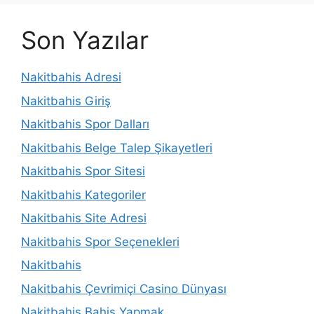
Son Yazılar
Nakitbahis Adresi
Nakitbahis Giriş
Nakitbahis Spor Dalları
Nakitbahis Belge Talep Şikayetleri
Nakitbahis Spor Sitesi
Nakitbahis Kategoriler
Nakitbahis Site Adresi
Nakitbahis Spor Seçenekleri
Nakitbahis
Nakitbahis Çevrimiçi Casino Dünyası
Nakitbahis Bahis Yapmak