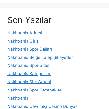
Son Yazılar
Nakitbahis Adresi
Nakitbahis Giriş
Nakitbahis Spor Dalları
Nakitbahis Belge Talep Şikayetleri
Nakitbahis Spor Sitesi
Nakitbahis Kategoriler
Nakitbahis Site Adresi
Nakitbahis Spor Seçenekleri
Nakitbahis
Nakitbahis Çevrimiçi Casino Dünyası