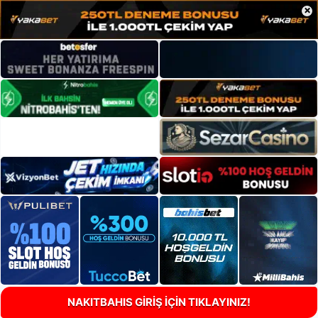
×
NAKITBAHIS GİRİŞ İÇİN TIKLAYINIZ!