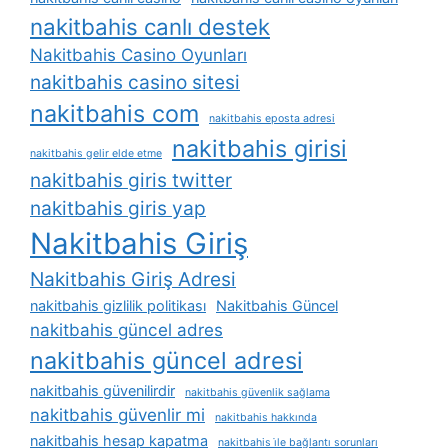
nakitbahis canlı destek
Nakitbahis Casino Oyunları
nakitbahis casino sitesi
nakitbahis com
nakitbahis eposta adresi
nakitbahis girisi
nakitbahis gelir elde etme
nakitbahis giris twitter
nakitbahis giris yap
Nakitbahis Giriş
Nakitbahis Giriş Adresi
nakitbahis gizlilik politikası
Nakitbahis Güncel
nakitbahis güncel adres
nakitbahis güncel adresi
nakitbahis güvenilirdir
nakitbahis güvenlik sağlama
nakitbahis güvenlir mi
nakitbahis hakkında
nakitbahis hesap kapatma
nakitbahis i̇le bağlantı sorunları