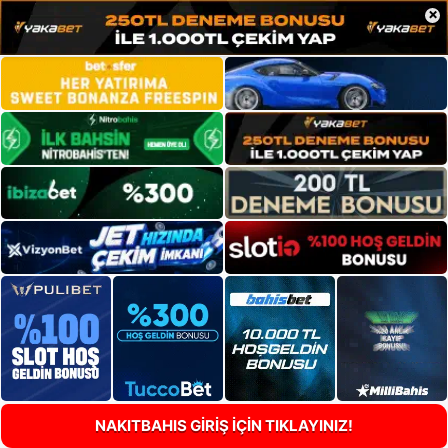
×
NAKITBAHIS GİRİŞ İÇİN TIKLAYINIZ!