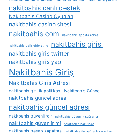
nakitbahis canlı destek
Nakitbahis Casino Oyunları
nakitbahis casino sitesi
nakitbahis com
nakitbahis eposta adresi
nakitbahis girisi
nakitbahis gelir elde etme
nakitbahis giris twitter
nakitbahis giris yap
Nakitbahis Giriş
Nakitbahis Giriş Adresi
nakitbahis gizlilik politikası
Nakitbahis Güncel
nakitbahis güncel adres
nakitbahis güncel adresi
nakitbahis güvenilirdir
nakitbahis güvenlik sağlama
nakitbahis güvenlir mi
nakitbahis hakkında
nakitbahis hesap kapatma
nakitbahis i̇le bağlantı sorunları