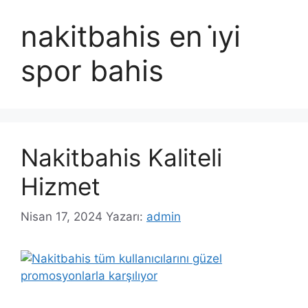
nakitbahis en i̇yi
spor bahis
Nakitbahis Kaliteli
Hizmet
Nisan 17, 2024
Yazarı:
admin