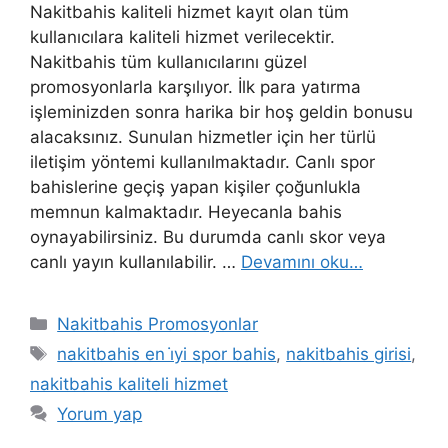
Nakitbahis kaliteli hizmet kayıt olan tüm
kullanıcılara kaliteli hizmet verilecektir.
Nakitbahis tüm kullanıcılarını güzel
promosyonlarla karşılıyor. İlk para yatırma
işleminizden sonra harika bir hoş geldin bonusu
alacaksınız. Sunulan hizmetler için her türlü
iletişim yöntemi kullanılmaktadır. Canlı spor
bahislerine geçiş yapan kişiler çoğunlukla
memnun kalmaktadır. Heyecanla bahis
oynayabilirsiniz. Bu durumda canlı skor veya
canlı yayın kullanılabilir. …
Devamını oku…
Kategoriler
Nakitbahis Promosyonlar
Etiketler
nakitbahis en i̇yi spor bahis
,
nakitbahis girisi
,
nakitbahis kaliteli hizmet
Yorum yap