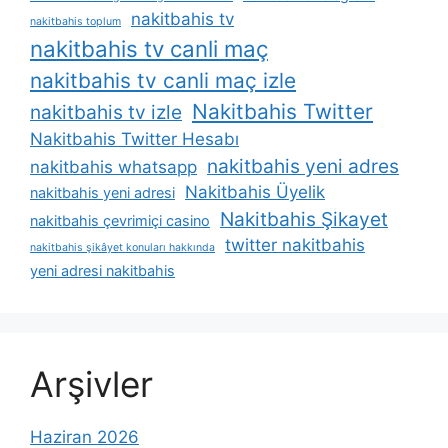
nakitbahis tv
nakitbahis toplum
nakitbahis tv canli maç
nakitbahis tv canli maç izle
Nakitbahis Twitter
nakitbahis tv izle
Nakitbahis Twitter Hesabı
nakitbahis yeni adres
nakitbahis whatsapp
Nakitbahis Üyelik
nakitbahis yeni adresi
Nakitbahis Şikayet
nakitbahis çevrimiçi casino
twitter nakitbahis
nakitbahis şikâyet konuları hakkında
yeni adresi nakitbahis
Arşivler
Haziran 2026