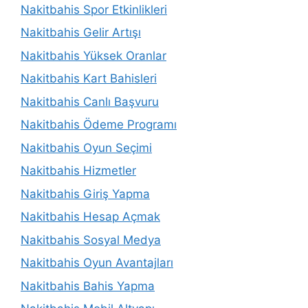
Nakitbahis Spor Etkinlikleri
Nakitbahis Gelir Artışı
Nakitbahis Yüksek Oranlar
Nakitbahis Kart Bahisleri
Nakitbahis Canlı Başvuru
Nakitbahis Ödeme Programı
Nakitbahis Oyun Seçimi
Nakitbahis Hizmetler
Nakitbahis Giriş Yapma
Nakitbahis Hesap Açmak
Nakitbahis Sosyal Medya
Nakitbahis Oyun Avantajları
Nakitbahis Bahis Yapma