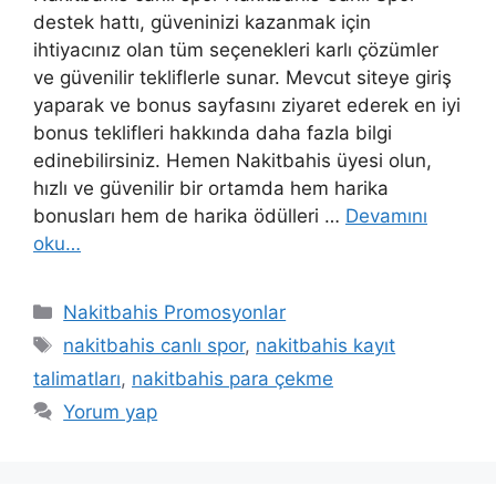
destek hattı, güveninizi kazanmak için
ihtiyacınız olan tüm seçenekleri karlı çözümler
ve güvenilir tekliflerle sunar. Mevcut siteye giriş
yaparak ve bonus sayfasını ziyaret ederek en iyi
bonus teklifleri hakkında daha fazla bilgi
edinebilirsiniz. Hemen Nakitbahis üyesi olun,
hızlı ve güvenilir bir ortamda hem harika
bonusları hem de harika ödülleri …
Devamını
oku…
Kategoriler
Nakitbahis Promosyonlar
Etiketler
nakitbahis canlı spor
,
nakitbahis kayıt
talimatları
,
nakitbahis para çekme
Yorum yap