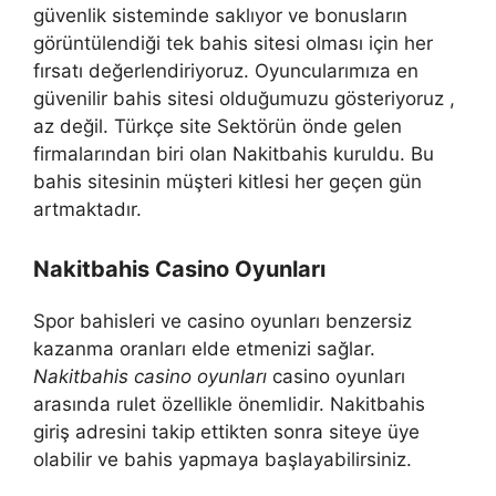
güvenlik sisteminde saklıyor ve bonusların
görüntülendiği tek bahis sitesi olması için her
fırsatı değerlendiriyoruz. Oyuncularımıza en
güvenilir bahis sitesi olduğumuzu gösteriyoruz ,
az değil. Türkçe site Sektörün önde gelen
firmalarından biri olan Nakitbahis kuruldu. Bu
bahis sitesinin müşteri kitlesi her geçen gün
artmaktadır.
Nakitbahis Casino Oyunları
Spor bahisleri ve casino oyunları benzersiz
kazanma oranları elde etmenizi sağlar.
Nakitbahis casino oyunları
casino oyunları
arasında rulet özellikle önemlidir. Nakitbahis
giriş adresini takip ettikten sonra siteye üye
olabilir ve bahis yapmaya başlayabilirsiniz.