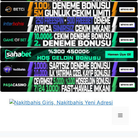
İçeriğe
atla
Menü