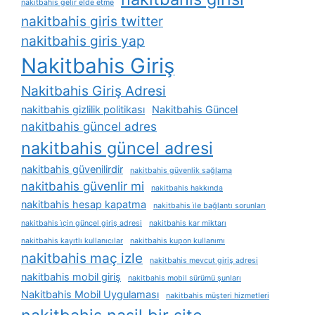
nakitbahis gelir elde etme
nakitbahis giris twitter
nakitbahis giris yap
Nakitbahis Giriş
Nakitbahis Giriş Adresi
nakitbahis gizlilik politikası
Nakitbahis Güncel
nakitbahis güncel adres
nakitbahis güncel adresi
nakitbahis güvenilirdir
nakitbahis güvenlik sağlama
nakitbahis güvenlir mi
nakitbahis hakkında
nakitbahis hesap kapatma
nakitbahis i̇le bağlantı sorunları
nakitbahis i̇çin güncel giriş adresi
nakitbahis kar miktarı
nakitbahis kayıtlı kullanıcılar
nakitbahis kupon kullanımı
nakitbahis maç izle
nakitbahis mevcut giriş adresi
nakitbahis mobil giriş
nakitbahis mobil sürümü şunları
Nakitbahis Mobil Uygulaması
nakitbahis müşteri hizmetleri