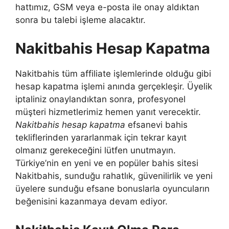
hattımız, GSM veya e-posta ile onay aldıktan
sonra bu talebi işleme alacaktır.
Nakitbahis Hesap Kapatma
Nakitbahis tüm affiliate işlemlerinde olduğu gibi
hesap kapatma işlemi anında gerçekleşir. Üyelik
iptaliniz onaylandıktan sonra, profesyonel
müşteri hizmetlerimiz hemen yanıt verecektir.
Nakitbahis hesap kapatma
efsanevi bahis
tekliflerinden yararlanmak için tekrar kayıt
olmanız gerekeceğini lütfen unutmayın.
Türkiye’nin en yeni ve en popüler bahis sitesi
Nakitbahis, sunduğu rahatlık, güvenilirlik ve yeni
üyelere sunduğu efsane bonuslarla oyuncuların
beğenisini kazanmaya devam ediyor.