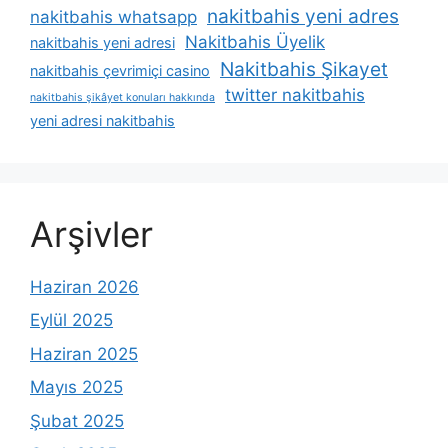
nakitbahis yeni adres
nakitbahis whatsapp
Nakitbahis Üyelik
nakitbahis yeni adresi
Nakitbahis Şikayet
nakitbahis çevrimiçi casino
twitter nakitbahis
nakitbahis şikâyet konuları hakkında
yeni adresi nakitbahis
Arşivler
Haziran 2026
Eylül 2025
Haziran 2025
Mayıs 2025
Şubat 2025