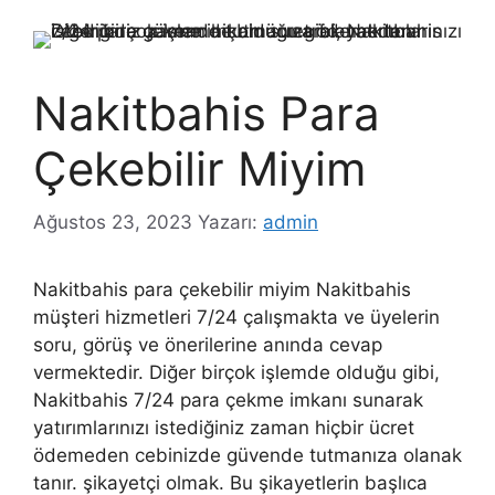
Nakitbahis Para
Çekebilir Miyim
Ağustos 23, 2023
Yazarı:
admin
Nakitbahis para çekebilir miyim Nakitbahis
müşteri hizmetleri 7/24 çalışmakta ve üyelerin
soru, görüş ve önerilerine anında cevap
vermektedir. Diğer birçok işlemde olduğu gibi,
Nakitbahis 7/24 para çekme imkanı sunarak
yatırımlarınızı istediğiniz zaman hiçbir ücret
ödemeden cebinizde güvende tutmanıza olanak
tanır. şikayetçi olmak. Bu şikayetlerin başlıca