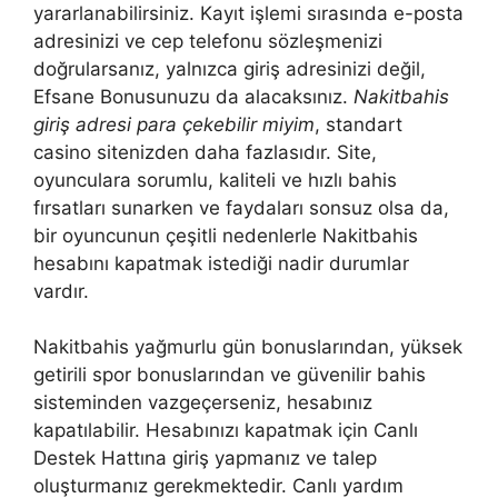
yararlanabilirsiniz. Kayıt işlemi sırasında e-posta
adresinizi ve cep telefonu sözleşmenizi
doğrularsanız, yalnızca giriş adresinizi değil,
Efsane Bonusunuzu da alacaksınız.
Nakitbahis
giriş adresi para çekebilir miyim
, standart
casino sitenizden daha fazlasıdır. Site,
oyunculara sorumlu, kaliteli ve hızlı bahis
fırsatları sunarken ve faydaları sonsuz olsa da,
bir oyuncunun çeşitli nedenlerle Nakitbahis
hesabını kapatmak istediği nadir durumlar
vardır.
Nakitbahis yağmurlu gün bonuslarından, yüksek
getirili spor bonuslarından ve güvenilir bahis
sisteminden vazgeçerseniz, hesabınız
kapatılabilir. Hesabınızı kapatmak için Canlı
Destek Hattına giriş yapmanız ve talep
oluşturmanız gerekmektedir. Canlı yardım