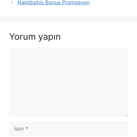
Nakitbahis Bonus Promosyon
Yorum yapın
Yorum
İsim