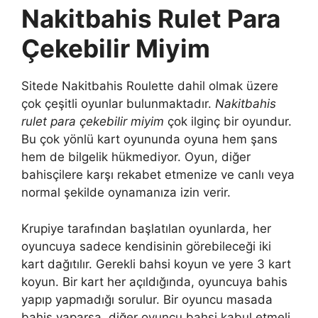
Nakitbahis Rulet Para
Çekebilir Miyim
Sitede Nakitbahis Roulette dahil olmak üzere
çok çeşitli oyunlar bulunmaktadır.
Nakitbahis
rulet para çekebilir miyim
çok ilginç bir oyundur.
Bu çok yönlü kart oyununda oyuna hem şans
hem de bilgelik hükmediyor. Oyun, diğer
bahisçilere karşı rekabet etmenize ve canlı veya
normal şekilde oynamanıza izin verir.
Krupiye tarafından başlatılan oyunlarda, her
oyuncuya sadece kendisinin görebileceği iki
kart dağıtılır. Gerekli bahsi koyun ve yere 3 kart
koyun. Bir kart her açıldığında, oyuncuya bahis
yapıp yapmadığı sorulur. Bir oyuncu masada
bahis yaparsa, diğer oyuncu bahsi kabul etmeli,