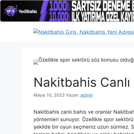
İçeriğe
atla
Nakitbahis Canlı
Mayıs 10, 2023
Yazarı:
admin
Nakitbahis canlı bahis ve oranlar Nakitbah
yöntemleri sunuyor. Özellikle spor sektö
şekilde bir oyun seçmeniz uzun sürmez. Seç