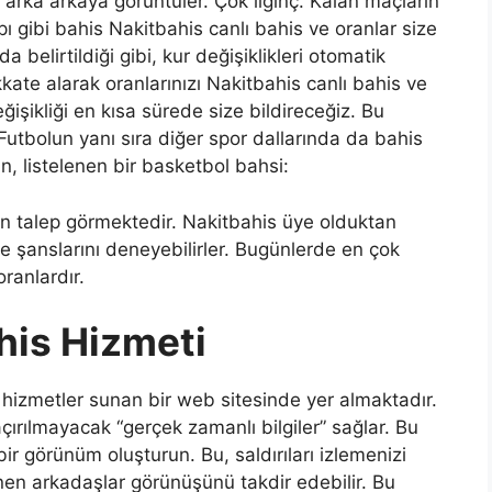
 arka arkaya görüntüler. Çok ilginç. Kalan maçların
pı gibi bahis Nakitbahis canlı bahis ve oranlar size
a belirtildiği gibi, kur değişiklikleri otomatik
kkate alarak oranlarınızı Nakitbahis canlı bahis ve
ğişikliği en kısa sürede size bildireceğiz. Bu
. Futbolun yanı sıra diğer spor dallarında da bahis
n, listelenen bir basketbol bahsi:
un talep görmektedir. Nakitbahis üye olduktan
e şanslarını deneyebilirler. Bugünlerde en çok
ranlardır.
his Hizmeti
i hizmetler sunan bir web sitesinde yer almaktadır.
açırılmayacak “gerçek zamanlı bilgiler” sağlar. Bu
r görünüm oluşturun. Bu, saldırıları izlemenizi
enen arkadaşlar görünüşünü takdir edebilir. Bu