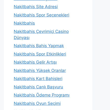
Nakitbahis Site Adresi
Nakitbahis Spor Seçenekleri
Nakitbahis
Nakitbahis Çevrimiçi Casino
Dünyası
Nakitbahis Bahis Yapmak
Nakitbahis Spor Etkinlikleri
Nakitbahis Gelir Artışı
Nakitbahis Yüksek Oranlar
Nakitbahis Kart Bahisleri
Nakitbahis Canlı Başvuru
Nakitbahis Ödeme Programı
Nakitbahis Oyun Seçimi