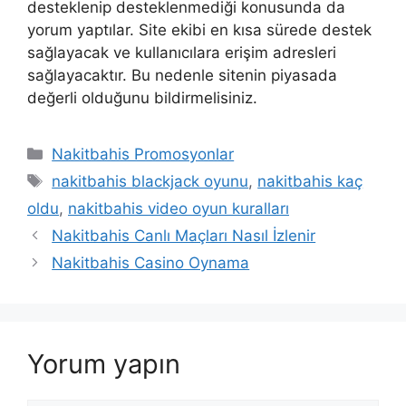
desteklenip desteklenmediği konusunda da
yorum yaptılar. Site ekibi en kısa sürede destek
sağlayacak ve kullanıcılara erişim adresleri
sağlayacaktır. Bu nedenle sitenin piyasada
değerli olduğunu bildirmelisiniz.
Kategoriler
Nakitbahis Promosyonlar
Etiketler
nakitbahis blackjack oyunu
,
nakitbahis kaç
oldu
,
nakitbahis video oyun kuralları
Nakitbahis Canlı Maçları Nasıl İzlenir
Nakitbahis Casino Oynama
Yorum yapın