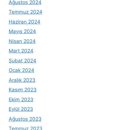
Ağustos 2024
Temmuz 2024
Haziran 2024
Mayıs 2024
Nisan 2024
Mart 2024
Şubat 2024
Ocak 2024
Aralık 2023
Kasım 2023
Ekim 2023
Eylül 2023
Ağustos 2023
Temmuz 2023