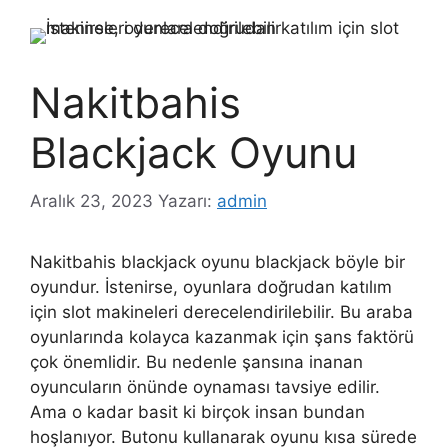
Nakitbahis
Blackjack Oyunu
Aralık 23, 2023
Yazarı:
admin
Nakitbahis blackjack oyunu blackjack böyle bir
oyundur. İstenirse, oyunlara doğrudan katılım
için slot makineleri derecelendirilebilir. Bu araba
oyunlarında kolayca kazanmak için şans faktörü
çok önemlidir. Bu nedenle şansına inanan
oyuncuların önünde oynaması tavsiye edilir.
Ama o kadar basit ki birçok insan bundan
hoşlanıyor. Butonu kullanarak oyunu kısa sürede