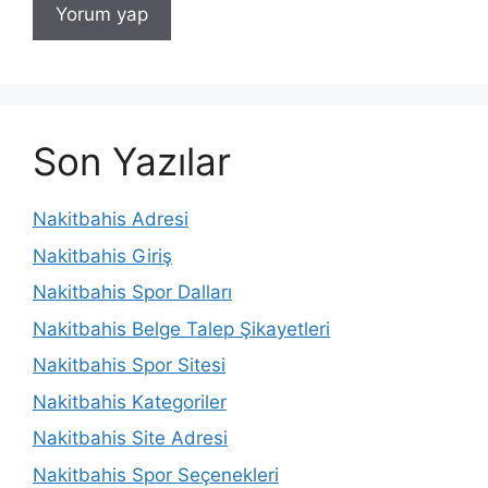
Son Yazılar
Nakitbahis Adresi
Nakitbahis Giriş
Nakitbahis Spor Dalları
Nakitbahis Belge Talep Şikayetleri
Nakitbahis Spor Sitesi
Nakitbahis Kategoriler
Nakitbahis Site Adresi
Nakitbahis Spor Seçenekleri