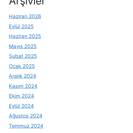
Arşivler
Haziran 2026
Eylül 2025
Haziran 2025
Mayıs 2025
Şubat 2025
Ocak 2025
Aralık 2024
Kasım 2024
Ekim 2024
Eylül 2024
Ağustos 2024
Temmuz 2024