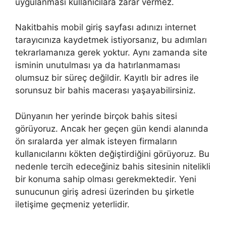
uygulanması kullanıcılara zarar vermez.
Nakitbahis mobil giriş sayfası adınızı internet
tarayıcınıza kaydetmek istiyorsanız, bu adımları
tekrarlamanıza gerek yoktur. Aynı zamanda site
isminin unutulması ya da hatırlanmaması
olumsuz bir süreç değildir. Kayıtlı bir adres ile
sorunsuz bir bahis macerası yaşayabilirsiniz.
Dünyanın her yerinde birçok bahis sitesi
görüyoruz. Ancak her geçen gün kendi alanında
ön sıralarda yer almak isteyen firmaların
kullanıcılarını kökten değiştirdiğini görüyoruz. Bu
nedenle tercih edeceğiniz bahis sitesinin nitelikli
bir konuma sahip olması gerekmektedir. Yeni
sunucunun giriş adresi üzerinden bu şirketle
iletişime geçmeniz yeterlidir.