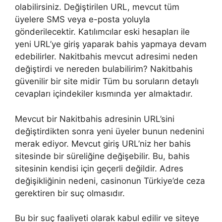
olabilirsiniz. Değiştirilen URL, mevcut tüm
üyelere SMS veya e-posta yoluyla
gönderilecektir. Katılımcılar eski hesapları ile
yeni URL’ye giriş yaparak bahis yapmaya devam
edebilirler. Nakitbahis mevcut adresimi neden
değiştirdi ve nereden bulabilirim? Nakitbahis
güvenilir bir site midir Tüm bu soruların detaylı
cevapları içindekiler kısmında yer almaktadır.
Mevcut bir Nakitbahis adresinin URL’sini
değiştirdikten sonra yeni üyeler bunun nedenini
merak ediyor. Mevcut giriş URL’niz her bahis
sitesinde bir süreliğine değişebilir. Bu, bahis
sitesinin kendisi için geçerli değildir. Adres
değişikliğinin nedeni, casinonun Türkiye’de ceza
gerektiren bir suç olmasıdır.
Bu bir suç faaliyeti olarak kabul edilir ve siteye