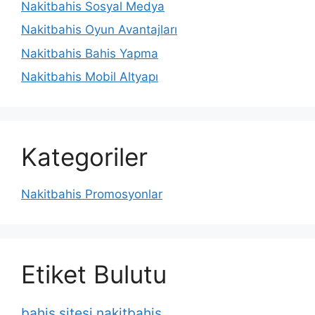
Nakitbahis Sosyal Medya
Nakitbahis Oyun Avantajları
Nakitbahis Bahis Yapma
Nakitbahis Mobil Altyapı
Kategoriler
Nakitbahis Promosyonlar
Etiket Bulutu
bahis sitesi nakitbahis