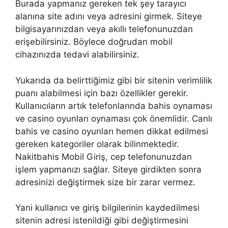
Burada yapmanız gereken tek şey tarayıcı
alanına site adını veya adresini girmek. Siteye
bilgisayarınızdan veya akıllı telefonunuzdan
erişebilirsiniz. Böylece doğrudan mobil
cihazınızda tedavi alabilirsiniz.
Yukarıda da belirttiğimiz gibi bir sitenin verimlilik
puanı alabilmesi için bazı özellikler gerekir.
Kullanıcıların artık telefonlarında bahis oynaması
ve casino oyunları oynaması çok önemlidir. Canlı
bahis ve casino oyunları hemen dikkat edilmesi
gereken kategoriler olarak bilinmektedir.
Nakitbahis Mobil Giriş, cep telefonunuzdan
işlem yapmanızı sağlar. Siteye girdikten sonra
adresinizi değiştirmek size bir zarar vermez.
Yani kullanıcı ve giriş bilgilerinin kaydedilmesi
sitenin adresi istenildiği gibi değiştirmesini