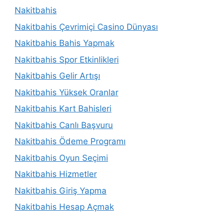
Nakitbahis
Nakitbahis Çevrimiçi Casino Dünyası
Nakitbahis Bahis Yapmak
Nakitbahis Spor Etkinlikleri
Nakitbahis Gelir Artışı
Nakitbahis Yüksek Oranlar
Nakitbahis Kart Bahisleri
Nakitbahis Canlı Başvuru
Nakitbahis Ödeme Programı
Nakitbahis Oyun Seçimi
Nakitbahis Hizmetler
Nakitbahis Giriş Yapma
Nakitbahis Hesap Açmak