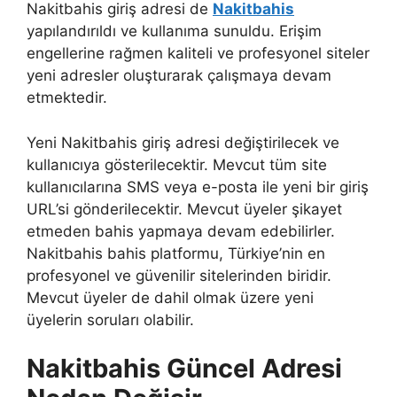
Nakitbahis giriş adresi de
Nakitbahis
yapılandırıldı ve kullanıma sunuldu. Erişim
engellerine rağmen kaliteli ve profesyonel siteler
yeni adresler oluşturarak çalışmaya devam
etmektedir.
Yeni Nakitbahis giriş adresi değiştirilecek ve
kullanıcıya gösterilecektir. Mevcut tüm site
kullanıcılarına SMS veya e-posta ile yeni bir giriş
URL’si gönderilecektir. Mevcut üyeler şikayet
etmeden bahis yapmaya devam edebilirler.
Nakitbahis bahis platformu, Türkiye’nin en
profesyonel ve güvenilir sitelerinden biridir.
Mevcut üyeler de dahil olmak üzere yeni
üyelerin soruları olabilir.
Nakitbahis Güncel Adresi