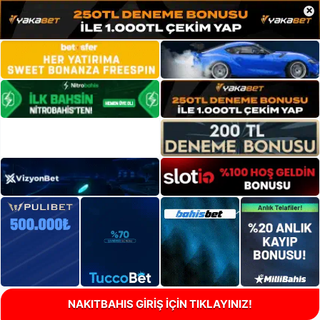
×
NAKITBAHIS GİRİŞ İÇİN TIKLAYINIZ!