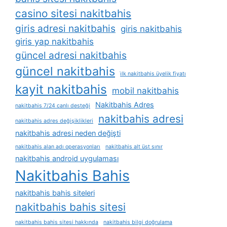
casino sitesi nakitbahis
giris adresi nakitbahis
giris nakitbahis
giris yap nakitbahis
güncel adresi nakitbahis
güncel nakitbahis
i̇lk nakitbahis üyelik fiyatı
kayit nakitbahis
mobil nakitbahis
Nakitbahis Adres
nakitbahis 7/24 canlı desteği
nakitbahis adresi
nakitbahis adres değişiklikleri
nakitbahis adresi neden değişti
nakitbahis alan adı operasyonları
nakitbahis alt üst sınır
nakitbahis android uygulaması
Nakitbahis Bahis
nakitbahis bahis siteleri
nakitbahis bahis sitesi
nakitbahis bahis sitesi hakkında
nakitbahis bilgi doğrulama