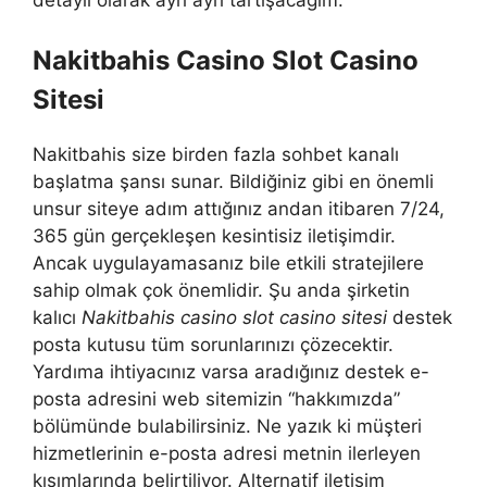
Nakitbahis Casino Slot Casino
Sitesi
Nakitbahis size birden fazla sohbet kanalı
başlatma şansı sunar. Bildiğiniz gibi en önemli
unsur siteye adım attığınız andan itibaren 7/24,
365 gün gerçekleşen kesintisiz iletişimdir.
Ancak uygulayamasanız bile etkili stratejilere
sahip olmak çok önemlidir. Şu anda şirketin
kalıcı
Nakitbahis casino slot casino sitesi
destek
posta kutusu tüm sorunlarınızı çözecektir.
Yardıma ihtiyacınız varsa aradığınız destek e-
posta adresini web sitemizin “hakkımızda”
bölümünde bulabilirsiniz. Ne yazık ki müşteri
hizmetlerinin e-posta adresi metnin ilerleyen
kısımlarında belirtiliyor. Alternatif iletişim