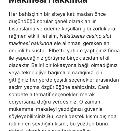
Her bahisçinin bir siteye katılmadan önce
düşündüğü sorular genel olarak anılır.
Lisanslama ve ödeme koşulları gibi zorluklara
rağmen etkili iletişim,
Nakitbahis casino slot
makinesi hakkında
ele alınması gereken en
önemli husustur. Elbette yatırım yaptığınız firma
ile yapacağınız görüşme birçok açıdan etkili
olacaktır. Belirli bir lokasyona bağlı olmadığınız
veya teknolojiye bağımlı olmadığınız için
gittiğiniz her yerde çeşitli seçenekler arasından
seçim yapma özgürlüğüne sahipsiniz. Canlı
sohbete alternatif seçenekleri merak
ediyorsanız doğru yerdesiniz. O zaman
mükemmel makaleyi yazdığınızı güvenle
söyleyebilirsiniz.Bu, canlı destek kısmı dışında
rutinin en sevdiğim kısmı, bu yüzden bunu
detaylı olarak ayrı ayrı tartışacağım.