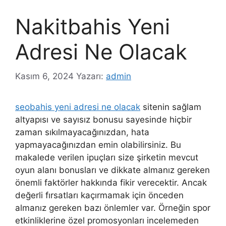
Nakitbahis Yeni
Adresi Ne Olacak
Kasım 6, 2024
Yazarı:
admin
seobahis yeni adresi ne olacak
sitenin sağlam
altyapısı ve sayısız bonusu sayesinde hiçbir
zaman sıkılmayacağınızdan, hata
yapmayacağınızdan emin olabilirsiniz. Bu
makalede verilen ipuçları size şirketin mevcut
oyun alanı bonusları ve dikkate almanız gereken
önemli faktörler hakkında fikir verecektir. Ancak
değerli fırsatları kaçırmamak için önceden
almanız gereken bazı önlemler var. Örneğin spor
etkinliklerine özel promosyonları incelemeden