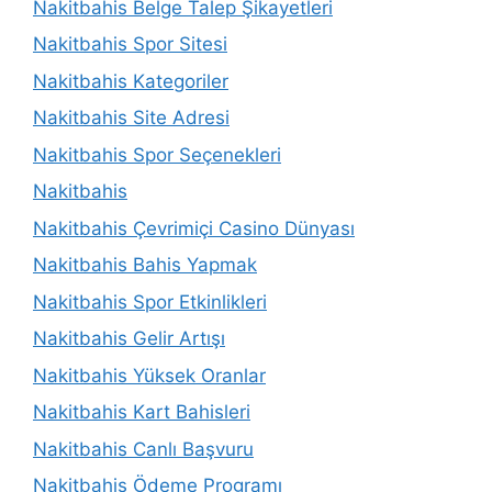
Nakitbahis Belge Talep Şikayetleri
Nakitbahis Spor Sitesi
Nakitbahis Kategoriler
Nakitbahis Site Adresi
Nakitbahis Spor Seçenekleri
Nakitbahis
Nakitbahis Çevrimiçi Casino Dünyası
Nakitbahis Bahis Yapmak
Nakitbahis Spor Etkinlikleri
Nakitbahis Gelir Artışı
Nakitbahis Yüksek Oranlar
Nakitbahis Kart Bahisleri
Nakitbahis Canlı Başvuru
Nakitbahis Ödeme Programı