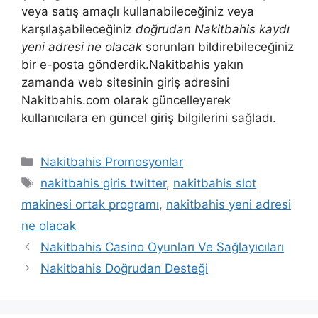
veya satış amaçlı kullanabileceğiniz veya
karşılaşabileceğiniz
doğrudan Nakitbahis kaydı
yeni adresi ne olacak
sorunları bildirebileceğiniz
bir e-posta gönderdik.Nakitbahis yakın
zamanda web sitesinin giriş adresini
Nakitbahis.com olarak güncelleyerek
kullanıcılara en güncel giriş bilgilerini sağladı.
Kategoriler
Nakitbahis Promosyonlar
Etiketler
nakitbahis giris twitter
,
nakitbahis slot
makinesi ortak programı
,
nakitbahis yeni adresi
ne olacak
Nakitbahis Casino Oyunları Ve Sağlayıcıları
Nakitbahis Doğrudan Desteği