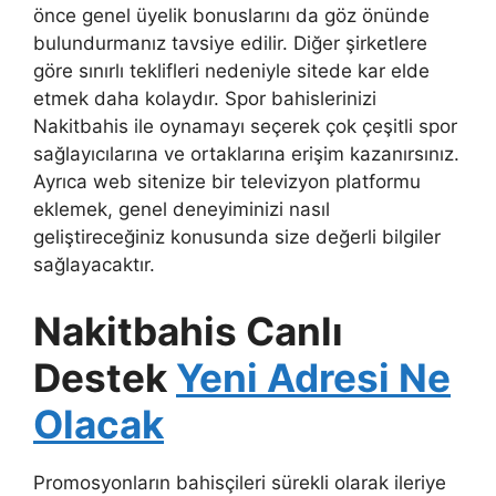
önce genel üyelik bonuslarını da göz önünde
bulundurmanız tavsiye edilir. Diğer şirketlere
göre sınırlı teklifleri nedeniyle sitede kar elde
etmek daha kolaydır. Spor bahislerinizi
Nakitbahis ile oynamayı seçerek çok çeşitli spor
sağlayıcılarına ve ortaklarına erişim kazanırsınız.
Ayrıca web sitenize bir televizyon platformu
eklemek, genel deneyiminizi nasıl
geliştireceğiniz konusunda size değerli bilgiler
sağlayacaktır.
Nakitbahis Canlı
Destek
Yeni Adresi Ne
Olacak
Promosyonların bahisçileri sürekli olarak ileriye