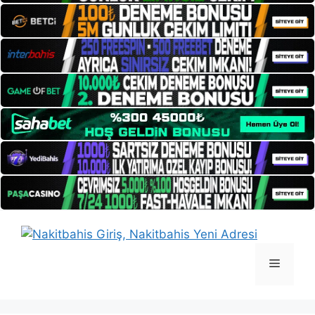
İçeriğe
atla
Menü