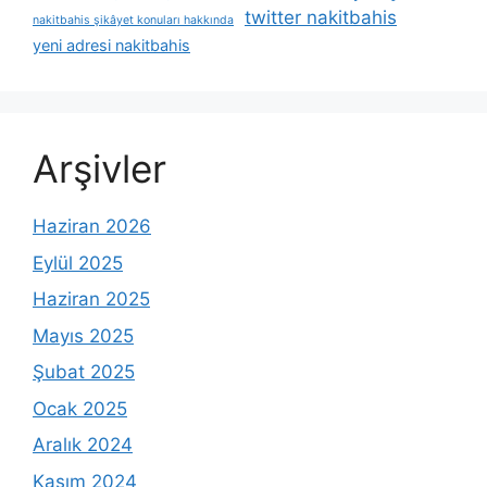
twitter nakitbahis
nakitbahis şikâyet konuları hakkında
yeni adresi nakitbahis
Arşivler
Haziran 2026
Eylül 2025
Haziran 2025
Mayıs 2025
Şubat 2025
Ocak 2025
Aralık 2024
Kasım 2024