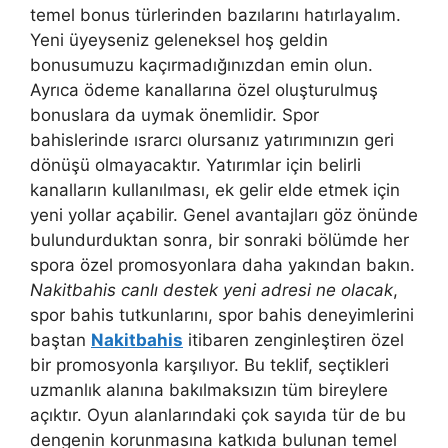
temel bonus türlerinden bazılarını hatırlayalım.
Yeni üyeyseniz geleneksel hoş geldin
bonusumuzu kaçırmadığınızdan emin olun.
Ayrıca ödeme kanallarına özel oluşturulmuş
bonuslara da uymak önemlidir. Spor
bahislerinde ısrarcı olursanız yatırımınızın geri
dönüşü olmayacaktır. Yatırımlar için belirli
kanalların kullanılması, ek gelir elde etmek için
yeni yollar açabilir. Genel avantajları göz önünde
bulundurduktan sonra, bir sonraki bölümde her
spora özel promosyonlara daha yakından bakın.
Nakitbahis canlı destek yeni adresi ne olacak
,
spor bahis tutkunlarını, spor bahis deneyimlerini
baştan
Nakitbahis
itibaren zenginleştiren özel
bir promosyonla karşılıyor. Bu teklif, seçtikleri
uzmanlık alanına bakılmaksızın tüm bireylere
açıktır. Oyun alanlarındaki çok sayıda tür de bu
dengenin korunmasına katkıda bulunan temel