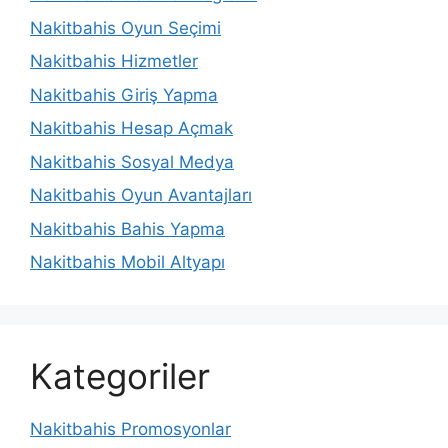
Nakitbahis Oyun Seçimi
Nakitbahis Hizmetler
Nakitbahis Giriş Yapma
Nakitbahis Hesap Açmak
Nakitbahis Sosyal Medya
Nakitbahis Oyun Avantajları
Nakitbahis Bahis Yapma
Nakitbahis Mobil Altyapı
Kategoriler
Nakitbahis Promosyonlar