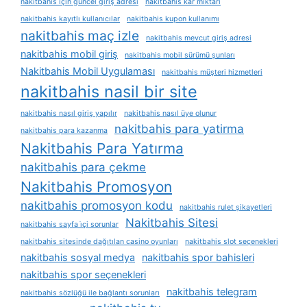
nakitbahis i̇çin güncel giriş adresi
nakitbahis kar miktarı
nakitbahis kayıtlı kullanıcılar
nakitbahis kupon kullanımı
nakitbahis maç izle
nakitbahis mevcut giriş adresi
nakitbahis mobil giriş
nakitbahis mobil sürümü şunları
Nakitbahis Mobil Uygulaması
nakitbahis müşteri hizmetleri
nakitbahis nasil bir site
nakitbahis nasıl giriş yapılır
nakitbahis nasıl üye olunur
nakitbahis para yatirma
nakitbahis para kazanma
Nakitbahis Para Yatırma
nakitbahis para çekme
Nakitbahis Promosyon
nakitbahis promosyon kodu
nakitbahis rulet şikayetleri
Nakitbahis Sitesi
nakitbahis sayfa i̇çi sorunlar
nakitbahis sitesinde dağıtılan casino oyunları
nakitbahis slot seçenekleri
nakitbahis sosyal medya
nakitbahis spor bahisleri
nakitbahis spor seçenekleri
nakitbahis telegram
nakitbahis sözlüğü ile bağlantı sorunları