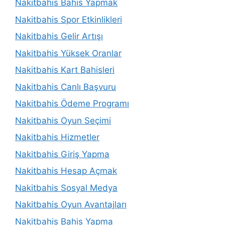
Nakitbahis Bahis Yapmak
Nakitbahis Spor Etkinlikleri
Nakitbahis Gelir Artışı
Nakitbahis Yüksek Oranlar
Nakitbahis Kart Bahisleri
Nakitbahis Canlı Başvuru
Nakitbahis Ödeme Programı
Nakitbahis Oyun Seçimi
Nakitbahis Hizmetler
Nakitbahis Giriş Yapma
Nakitbahis Hesap Açmak
Nakitbahis Sosyal Medya
Nakitbahis Oyun Avantajları
Nakitbahis Bahis Yapma