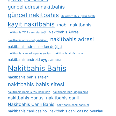
güncel adresi nakitbahis
güncel nakitbahis
i̇lk nakitbahis üyelik fiyatı
kayit nakitbahis
mobil nakitbahis
Nakitbahis Adres
nakitbahis 7/24 canlı desteği
nakitbahis adresi
nakitbahis adres değişiklikleri
nakitbahis adresi neden değişti
nakitbahis alan adı operasyonları
nakitbahis alt üst sınır
nakitbahis android uygulaması
Nakitbahis Bahis
nakitbahis bahis siteleri
nakitbahis bahis sitesi
nakitbahis bahis sitesi hakkında
nakitbahis bilgi doğrulama
nakitbahis bonus
nakitbahis canli
Nakitbahis Canlı Bahis
nakitbahis canlı bahisler
nakitbahis canlı casino
nakitbahis canlı casino oyunları