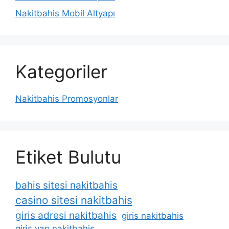
Nakitbahis Mobil Altyapı
Kategoriler
Nakitbahis Promosyonlar
Etiket Bulutu
bahis sitesi nakitbahis
casino sitesi nakitbahis
giris adresi nakitbahis
giris nakitbahis
giris yap nakitbahis