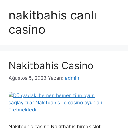
nakitbahis canlı
casino
Nakitbahis Casino
Ağustos 5, 2023
Yazarı:
admin
Nakitbahis casino Nakitbahis birçok slot