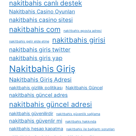
nakitbahis canlı destek
Nakitbahis Casino Oyunları
nakitbahis casino sitesi
nakitbahis com
nakitbahis eposta adresi
nakitbahis girisi
nakitbahis gelir elde etme
nakitbahis giris twitter
nakitbahis giris yap
Nakitbahis Giriş
Nakitbahis Giriş Adresi
nakitbahis gizlilik politikası
Nakitbahis Güncel
nakitbahis güncel adres
nakitbahis güncel adresi
nakitbahis güvenilirdir
nakitbahis güvenlik sağlama
nakitbahis güvenlir mi
nakitbahis hakkında
nakitbahis hesap kapatma
nakitbahis i̇le bağlantı sorunları